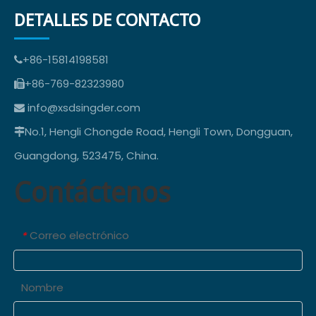
DETALLES DE CONTACTO
+86-15814198581

+86-769-82323980

info@xsdsingder.com

No.1, Hengli Chongde Road, Hengli Town, Dongguan,

Guangdong, 523475, China.
Contáctenos
Correo electrónico
*
Nombre