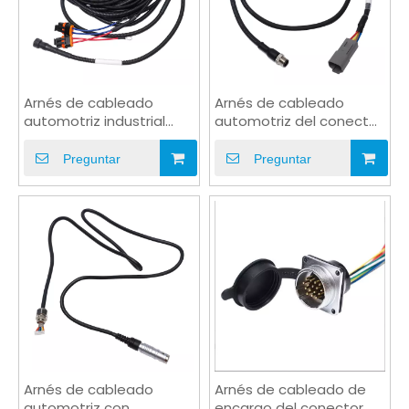
Arnés de cableado
Arnés de cableado
automotriz industrial
automotriz del conector
impermeable de tubería
M12 de la prenda
de PVC
impermeable IP67
Preguntar
Preguntar
Arnés de cableado
Arnés de cableado de
automotriz con
encargo del conector