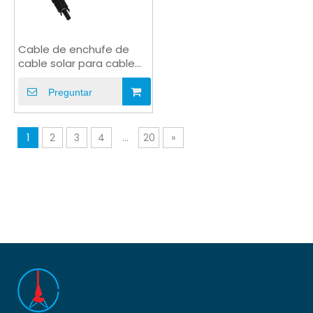
Cable de enchufe de
cable solar para cable
de puente de panel
inversor
Preguntar
1
2
3
4
...
20
»