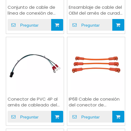
Conjunto de cable de
Ensamblaje de cable del
línea de conexión de
OEM del arnés de curado
alta corriente del
del pegamento terminal
conector M12 8P
del tubo PH3.0UV
Preguntar
Preguntar
Conector de PVC 4P al
IP68 Cable de conexión
arnés de cableado del
del conector de
arnés de acoplamiento
almacenamiento de
de terminales
energía impermeable
Preguntar
Preguntar