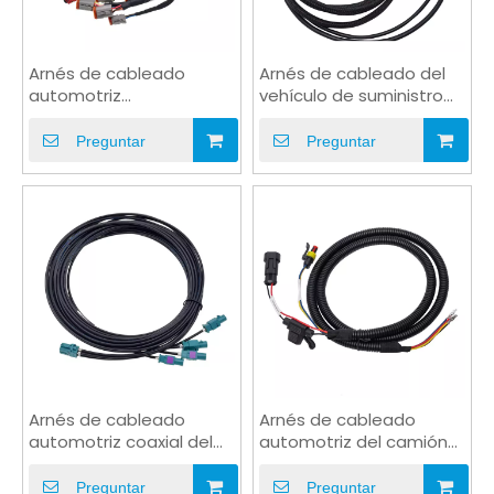
Arnés de cableado
Arnés de cableado del
automotriz
vehículo de suministro
impermeable del
de energía de PVC con
conector del DT de la
conector DT
Preguntar
Preguntar
malla de nylon
Arnés de cableado
Arnés de cableado
automotriz coaxial del
automotriz del camión
remolque de la vivienda
del PVC del negro del
del enchufe del PVC
tubo corrugado
Preguntar
Preguntar