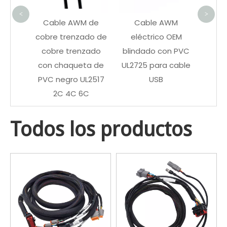
<
>
e
Cable AWM de
Cable AWM
a OEM
cobre trenzado de
eléctrico OEM
tátil
cobre trenzado
blindado con PVC
ra
con chaqueta de
UL2725 para cable
terno
PVC negro UL2517
USB
2C 4C 6C
Todos los productos