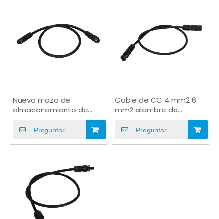
Nuevo mazo de
Cable de CC 4 mm2 6
almacenamiento de
mm2 alambre de
energía Cable de
puente solar macho a
alimentación 100A/250A
hembra
Preguntar
Preguntar
IP67