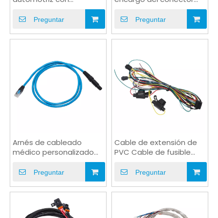
conector impermeable
macho del PVC del
bloqueable
enchufe de la aviación
Preguntar
Preguntar
16PIN
Arnés de cableado
Cable de extensión de
médico personalizado
PVC Cable de fusible
aislado con conector
Arnés de cableado de
RJ45
motocicleta
Preguntar
Preguntar