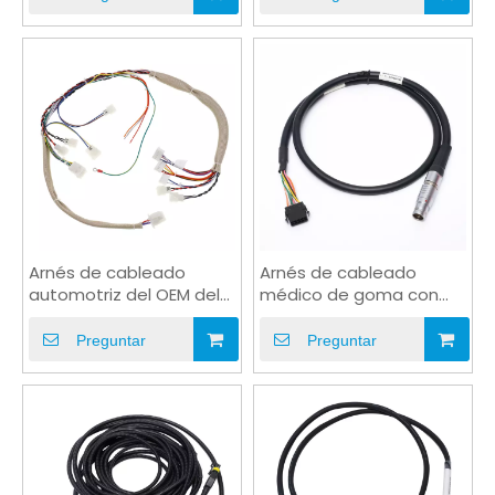
Arnés de cableado
Arnés de cableado
automotriz del OEM del
médico de goma con
circuito eléctrico del
conector de cobre
remolque de Molex
flexible
Preguntar
Preguntar