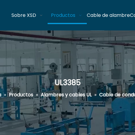
Sobre XSD
Productos
Cable de alambre
C
UL3385
a
»
Productos
»
Alambres y cables UL
»
Cable de condu