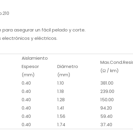
o.210
 para asegurar un fácil pelado y corte.
electrónicos y eléctricos.
Aislamiento
Max.Cond.Resis
Espesor
Diámetro
(Ω / km)
(mm)
(mm)
0.40
1.10
381.00
0.40
1.18
239.00
0.40
1.28
150.00
0.40
1.41
94.20
0.40
1.56
59.40
0.40
1.74
37.40