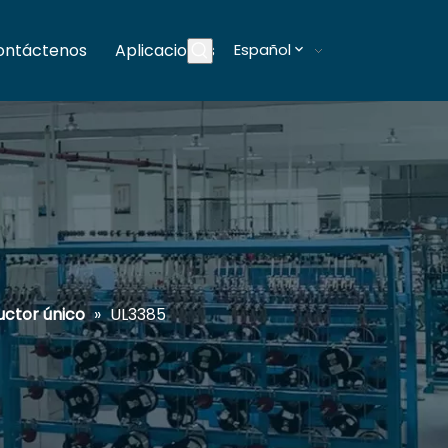
ontáctenos
Aplicaciones
Español
Blogs
ctor único
»
UL3385