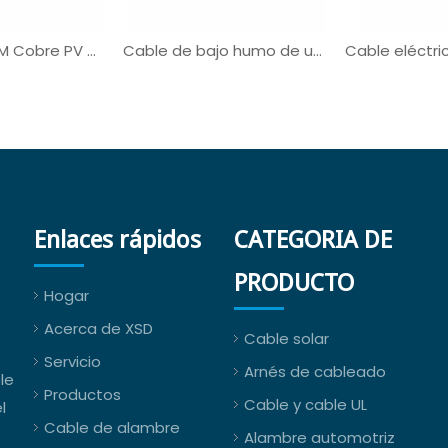
UL3321 UL AWM Cobre PV de cobre con estateado
Cable de bajo humo de un solo núcleo UL3321
Enlaces rápidos
CATEGORIA DE
PRODUCTO
Hogar
Acerca de XSD
Cable solar
Servicio
Arnés de cableado
le
Productos
Cable y cable UL
l
Cable de alambre
Alambre automotriz