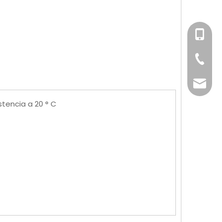
+86-158
+86-76
info@x
tencia a 20 ° C