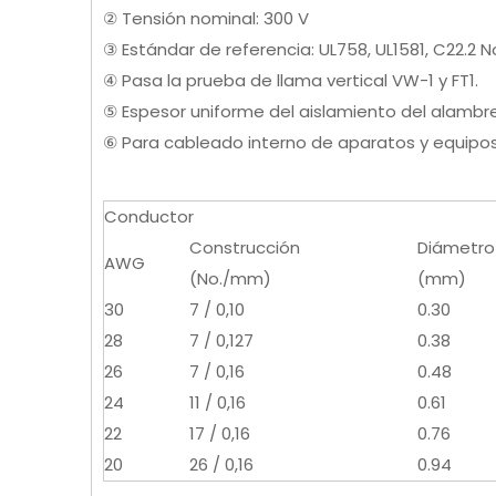
② Tensión nominal: 300 V
③ Estándar de referencia: UL758, UL1581, C22.2 N
④ Pasa la prueba de llama vertical VW-1 y FT1.
⑤ Espesor uniforme del aislamiento del alambre
⑥ Para cableado interno de aparatos y equipos 
Conductor
Construcción
Diámetro
AWG
(No./mm)
(mm)
30
7 / 0,10
0.30
28
7 / 0,127
0.38
26
7 / 0,16
0.48
24
11 / 0,16
0.61
22
17 / 0,16
0.76
20
26 / 0,16
0.94