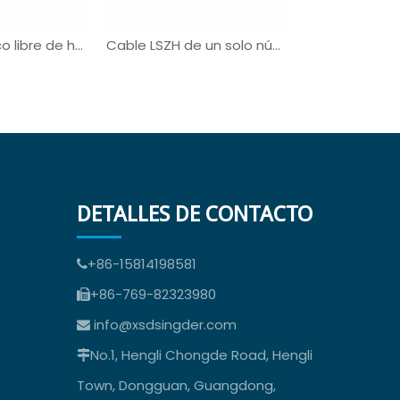
Cable eléctrico libre de halógenos UL3321
Cable LSZH de un solo núcleo UL3321 UL AWM
DETALLES DE CONTACTO
+86-15814198581

+86-769-82323980

info@xsdsingder.com

No.1, Hengli Chongde Road, Hengli

Town, Dongguan, Guangdong,