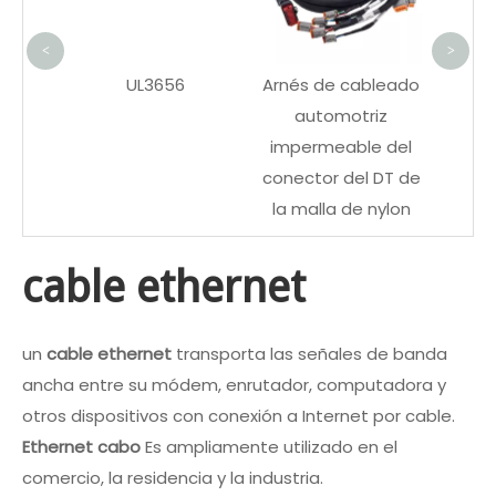
de l
<
>
JST
UL3656
Arnés de cableado
N para
automotriz
dicos
impermeable del
ía
conector del DT de
la malla de nylon
cable ethernet
un
cable ethernet
transporta las señales de banda
ancha entre su módem, enrutador, computadora y
otros dispositivos con conexión a Internet por cable.
Ethernet
cabo
Es ampliamente utilizado en el
comercio, la residencia y la industria.