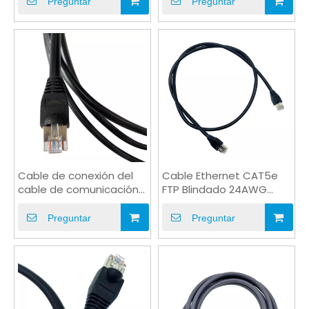
Preguntar
Preguntar
Cable de conexión del
Cable Ethernet CAT5e
cable de comunicación
FTP Blindado 24AWG
de CAT5e UTP FTP para
4P8C RJ45 Patch Azul
redes
Preguntar
Preguntar