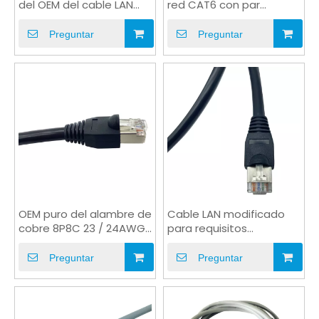
del OEM del cable LAN
red CAT6 con par
CAT6 UTP FTP STP con
trenzado de cobre y
RJ45
PVC
Preguntar
Preguntar
OEM puro del alambre de
Cable LAN modificado
cobre 8P8C 23 / 24AWG
para requisitos
del cable de Ethernet de
particulares gris azul
alta velocidad
blindado CAT6 del negro
Preguntar
Preguntar
del cable del PVC