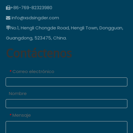
+86-769-82323980

info@xsdsingder.com

No.1, Hengli Chongde Road, Hengli Town, Dongguan,

Guangdong, 523475, China.
Contáctenos
Correo electrónico
*
Nombre
Mensaje
*