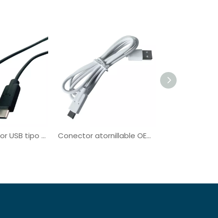
Cable cargador USB tipo C de 1 m / 2 m / 3 m para dispositivos electrónicos
Conector atornillable OEM USB tipo A a C para industria médica