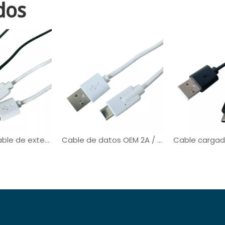
dos
Cable USB Cable de extensión personalizado Transferencia de datos para máquina
Cable de datos OEM 2A / 3A / 5A tipo A a C para equipos médicos