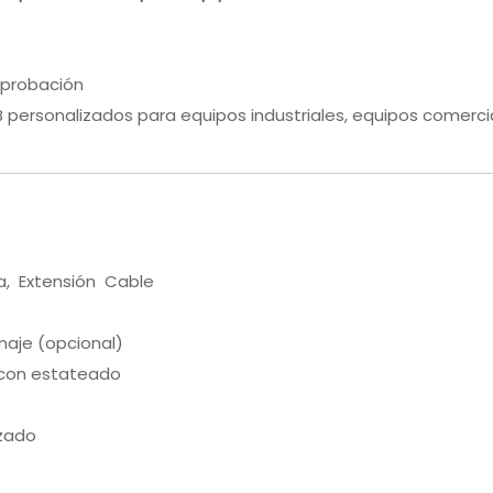
 Aprobación
personalizados para equipos industriales, equipos comercial
a, Extensión Cable
enaje (opcional)
con estateado
izado