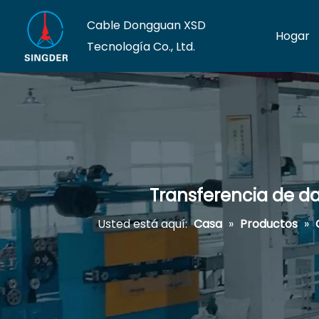
Cable Dongguan XSD
Hogar
Tecnología Co., Ltd.
Transferencia de d
Usted está aquí:
Casa
»
Productos
»