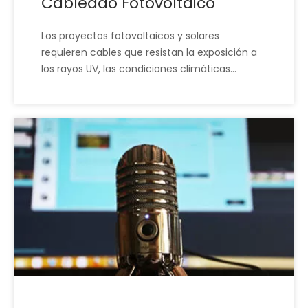
Cableado Fotovoltaico
Los proyectos fotovoltaicos y solares
requieren cables que resistan la exposición a
los rayos UV, las condiciones climáticas
extremas y una larga vida útil. Las soluciones
de cableado fotovoltaico de XSD están
diseñadas para ofrecer durabilidad en
exteriores y una transmisión de energía
confiable, lo que reduce las fallas en el campo
y el mantenimiento. Esto ayuda a que los
proyectos de energía renovable ofrezcan un
rendimiento estable durante años de
operación.