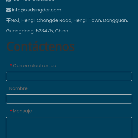
info@xsdsingder.com

No.1, Hengli Chongde Road, Hengli Town, Dongguan,

Guangdong, 523475, China.
Contáctenos
Correo electrónico
*
Nombre
Mensaje
*