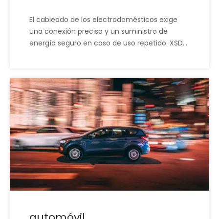
El cableado de los electrodomésticos exige
una conexión precisa y un suministro de
energía seguro en caso de uso repetido. XSD
proporciona soluciones de arneses que
cumplen con estrictos estándares eléctricos y
garantizan rendimiento y seguridad a largo
plazo. Nuestros ingenieros adaptan los
conjuntos de cables a los requisitos
específicos de su producto, lo que reduce los
riesgos de retrabajos de producción y
retiradas de productos.
automóvil