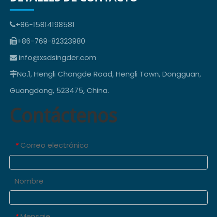
+86-15814198581

+86-769-82323980

info@xsdsingder.com

No.1, Hengli Chongde Road, Hengli Town, Dongguan,

Guangdong, 523475, China.
Contáctenos
Correo electrónico
*
Nombre
Mensaje
*