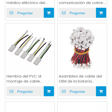
médico eléctrico del
comunicación de cobre
conector de PVC
de cable de extensión
de enchufe de PVC
Preguntar
Preguntar
Hembra del PVC al
Asamblea de cable del
montaje de cable
OEM de la batería
masculino del OEM del
terminal del PVC del
terminal PH4.5mm 2PIN
alambre de puente del
Preguntar
Preguntar
teflón