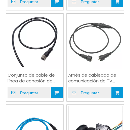
vivienda del enchufe de
Preguntar
Preguntar
M36 HDMI
Conjunto de cable de
Arnés de cableado de
línea de conexión de
comunicación de TV
alta corriente del
electrónica IP68 HDMI
conector M12 8P
personalizado
Preguntar
Preguntar