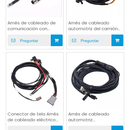
Arnés de cableado de
Arnés de cableado
comunicación con
automotriz del camión
conector impermeable
del PVC del negro del
DT M12
tubo corrugado
Preguntar
Preguntar
Conector de tela Arnés
Arnés de cableado
de cableado eléctrico
automotriz
del vehículo
impermeable de la