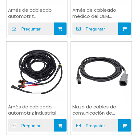
Arnés de cableado
Arnés de cableado
automotriz
médico del OEM
impermeable del
eléctrico del conector
conector del DT de la
de Molex
Preguntar
Preguntar
malla de nylon
Arnés de cableado
Mazo de cables de
automotriz industrial
comunicación de
impermeable de tubería
conector de PVC de
de PVC
suministro de energía
Preguntar
Preguntar