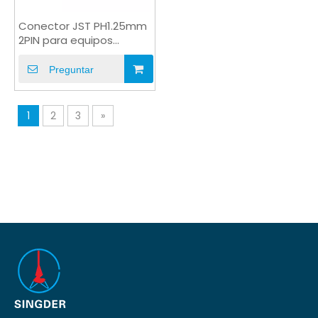
Conector JST PH1.25mm
2PIN para equipos
médicos de batería
Preguntar
1
2
3
»