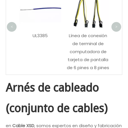
de peg
imperme
conec
enchu
<
>
aviación d
UL3385
Línea de conexión
de terminal de
computadora de
tarjeta de pantalla
de 6 pines a 8 pines
Arnés de cableado
(conjunto de cables)
en
Cable XSD
, somos expertos en diseño y fabricación