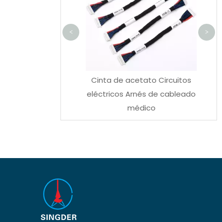
<
>
Cinta de acetato Circuitos
UL3321
eléctricos Arnés de cableado
médico