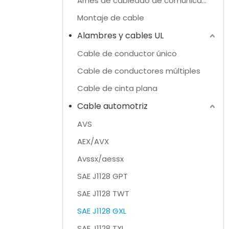
Arnés de cableado de comunicación
Montaje de cable
Alambres y cables UL
Cable de conductor único
Cable de conductores múltiples
Cable de cinta plana
Cable automotriz
AVS
AEX/AVX
Avssx/aessx
SAE J1128 GPT
SAE J1128 TWT
SAE J1128 GXL
SAE J1128 TXL