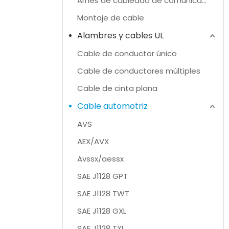
Arnés de cableado de comunicación
Montaje de cable
Alambres y cables UL
Cable de conductor único
Cable de conductores múltiples
Cable de cinta plana
Cable automotriz
AVS
AEX/AVX
Avssx/aessx
SAE J1128 GPT
SAE J1128 TWT
SAE J1128 GXL
SAE J1128 TXL