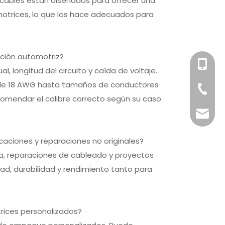
s cables están diseñados para ofrecer una
tomotrices, lo que los hace adecuados para
ación automotriz?
+86-158
l, longitud del circuito y caída de voltaje.
sde 18 AWG hasta tamaños de conductores
+86-76
comendar el calibre correcto según su caso
info@x
caciones y reparaciones no originales?
ta, reparaciones de cableado y proyectos
dad, durabilidad y rendimiento tanto para
trices personalizados?