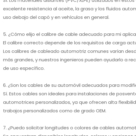
Sí. Los materiales aislantes (PVC/XLPE) utilizados en esto
excelente resistencia al aceite, la grasa y los fluidos au
uso debajo del capó y en vehículos en general.
5. ¿Cómo elijo el calibre de cable adecuado para mi aplic
El calibre correcto depende de los requisitos de carga actua
Los calibres de cableado automotriz comunes varían de
más grandes, y nuestros ingenieros pueden ayudarlo a re
de uso específico.
6. ¿Son los cables de su automóvil adecuados para modifi
Sí. Estos cables son ideales para instalaciones de posven
automotrices personalizados, ya que ofrecen alta flexibili
trabajos personalizados como de grado OEM.
7. ¿Puedo solicitar longitudes o colores de cables automo