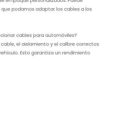
s de empaque personalizados. Puede
a que podamos adaptar los cables a los
eccionar cables para automóviles?
cable, el aislamiento y el calibre correctos
vehículo. Esto garantiza un rendimiento
Cable plano UL2678 30AWG
OEM de transferencia d
65Core 0.635mm PVC para
datos de cable de impres
conector IDC
de súper velocidad USB3.0