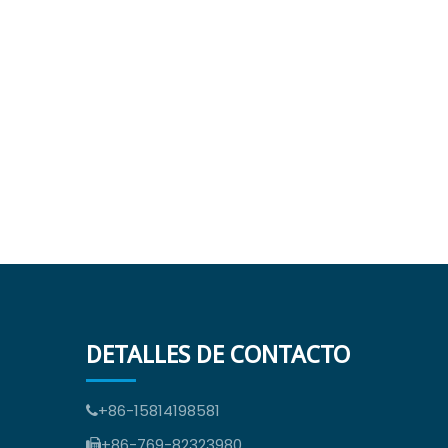
B
DETALLES DE CONTACTO
+86-15814198581

+86-769-82323980
