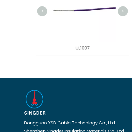
<
>
UL2678
UL1007
Dongguan XSD Cable Technology Co., Ltd.
Shenzhen Singder Insulation Materials Co., Ltd.