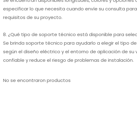
Se encuentran disponibles longitudes, colores y opcione
especificar lo que necesita cuando envíe su consulta par
requisitos de su proyecto.
8. ¿Qué tipo de soporte técnico está disponible para sel
Se brinda soporte técnico para ayudarlo a elegir el tipo de 
según el diseño eléctrico y el entorno de aplicación de su 
confiable y reduce el riesgo de problemas de instalación.
No se encontraron productos
Arnés de cableado de
UL2678 105 ℃ 150V PVC Paso
omunicación HDV UHD
0,635 mm 0,127 mm Gris Rojo
permeable de PVC HDMI
IDC AWM