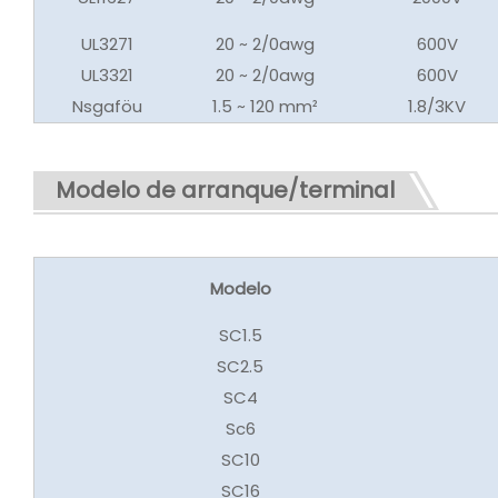
UL3271
20 ~ 2/0awg
600V
UL3321
20 ~ 2/0awg
600V
Nsgaföu
1.5 ~ 120 mm²
1.8/3KV
Modelo de arranque/terminal
Modelo
SC1.5
SC2.5
SC4
Sc6
SC10
SC16