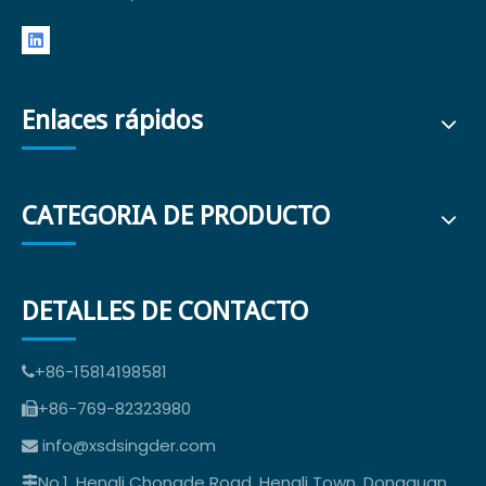
Enlaces rápidos
CATEGORIA DE PRODUCTO
DETALLES DE CONTACTO
+86-15814198581

+86-769-82323980

info@xsdsingder.com

No.1, Hengli Chongde Road, Hengli Town, Dongguan,
