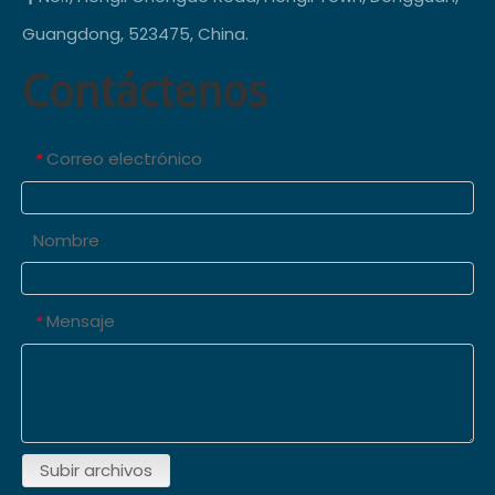
Guangdong, 523475, China.
Contáctenos
Correo electrónico
*
Nombre
Mensaje
*
Subir archivos