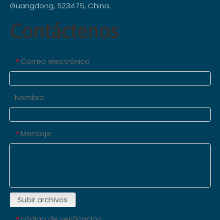
Guangdong, 523475, China.
Contáctenos
Correo electrónico
*
Nombre
Mensaje
*
Subir archivos
código de verificación
*