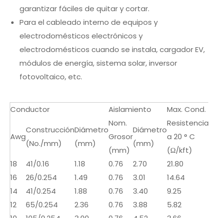
garantizar fáciles de quitar y cortar.
Para el cableado interno de equipos y
electrodomésticos electrónicos y
electrodomésticos cuando se instala, cargador EV,
módulos de energía, sistema solar, inversor
fotovoltaico, etc.
Conductor
Aislamiento
Max. Cond.
Nom.
Resistencia
Construcción
Diámetro
Diámetro
Awg
Grosor
a 20 ° C
(No./mm)
(mm)
(mm)
(mm)
(Ω/kft)
18
41/0.16
1.18
0.76
2.70
21.80
16
26/0.254
1.49
0.76
3.01
14.64
14
41/0.254
1.88
0.76
3.40
9.25
12
65/0.254
2.36
0.76
3.88
5.82