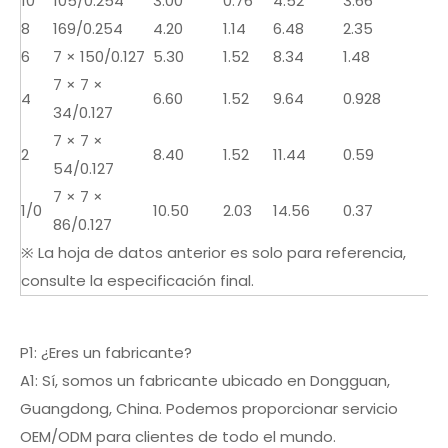
10
105/0.254
3.00
0.76
4.52
3.66
8
169/0.254
4.20
1.14
6.48
2.35
6
7 × 150/0.127
5.30
1.52
8.34
1.48
7 × 7 ×
4
6.60
1.52
9.64
0.928
34/0.127
7 × 7 ×
2
8.40
1.52
11.44
0.59
54/0.127
7 × 7 ×
1/0
10.50
2.03
14.56
0.37
86/0.127
※ La hoja de datos anterior es solo para referencia,
consulte la especificación final.
P1: ¿Eres un fabricante?
A1: Sí, somos un fabricante ubicado en Dongguan,
Guangdong, China. Podemos proporcionar servicio
OEM/ODM para clientes de todo el mundo.