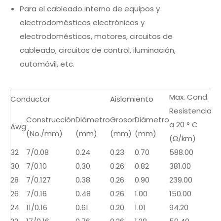
Para el cableado interno de equipos y
electrodomésticos electrónicos y
electrodomésticos, motores, circuitos de
cableado, circuitos de control, iluminación,
automóvil, etc.
Max. Cond.
Conductor
Aislamiento
Resistencia
Construcción
Diámetro
Grosor
Diámetro
a 20 ° C
Awg
(No./mm)
(mm)
(mm)
(mm)
(Ω/km)
32
7/0.08
0.24
0.23
0.70
588.00
30
7/0.10
0.30
0.26
0.82
381.00
28
7/0.127
0.38
0.26
0.90
239.00
26
7/0.16
0.48
0.26
1.00
150.00
24
11/0.16
0.61
0.20
1.01
94.20