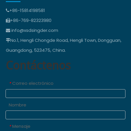
+86-15814198581

+86-769-82323980

info@xsdsingder.com

No.1, Hengli Chongde Road, Hengli Town, Dongguan,

Guangdong, 523475, China.
Contáctenos
Correo electrónico
*
Nombre
Mensaje
*