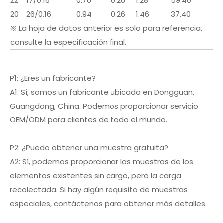
22
17/0.16
0.76
0.26
1.28
59.40
20
26/0.16
0.94
0.26
1.46
37.40
※ La hoja de datos anterior es solo para referencia,
consulte la especificación final.
P1: ¿Eres un fabricante?
A1: Sí, somos un fabricante ubicado en Dongguan,
Guangdong, China. Podemos proporcionar servicio
OEM/ODM para clientes de todo el mundo.
P2: ¿Puedo obtener una muestra gratuita?
A2: Sí, podemos proporcionar las muestras de los
elementos existentes sin cargo, pero la carga
recolectada. Si hay algún requisito de muestras
especiales, contáctenos para obtener más detalles.