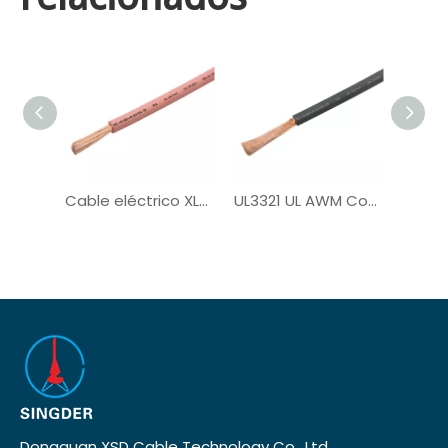
Cable eléctrico XLPE de un solo núcleo UL3321
UL3321 UL AWM Cobre PV de cobre con estateado
Dongguan XSD Cable Technology Co., Ltd.