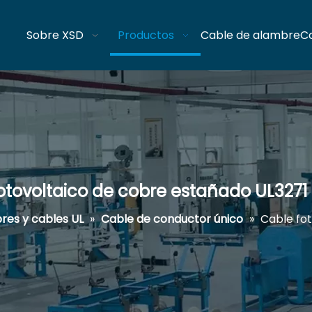
Sobre XSD
Productos
Cable de alambre
C
otovoltaico de cobre estañado UL327
res y cables UL
»
Cable de conductor único
»
Cable fo