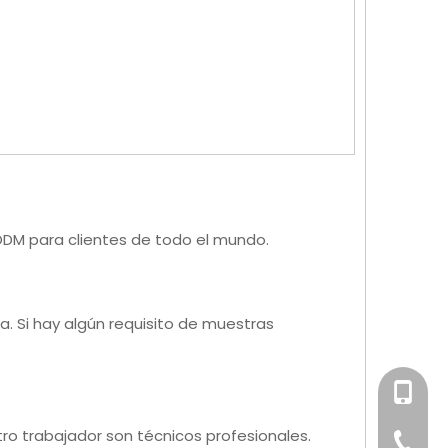
ODM para clientes de todo el mundo.
a. Si hay algún requisito de muestras
+86-158
ro trabajador son técnicos profesionales.
+86-76