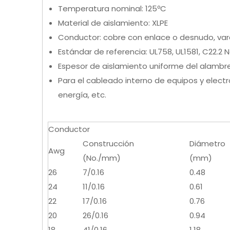
Temperatura nominal: 125ºC
Material de aislamiento: XLPE
Conductor: cobre con enlace o desnudo, var
Estándar de referencia: UL758, UL1581, C22.2 N
Espesor de aislamiento uniforme del alambre 
Para el cableado interno de equipos y elect
energía, etc.
Conductor
Construcción
Diámetro
Awg
(No./mm)
(mm)
26
7/0.16
0.48
24
11/0.16
0.61
22
17/0.16
0.76
20
26/0.16
0.94
18
41/0.16
1.18