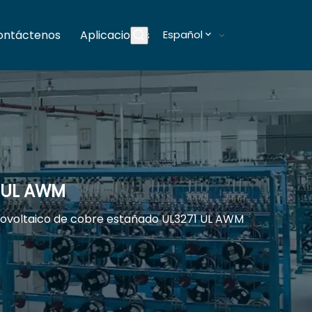
ontáctenos
Aplicaciones
Español
Blogs
1 UL AWM
tovoltaico de cobre estañado UL3271 UL AWM