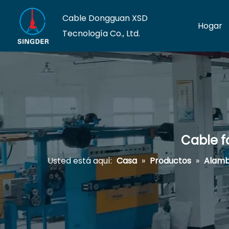
Cable Dongguan XSD
Hogar
Tecnología Co., Ltd.
Cable f
Usted está aquí:
Casa
»
Productos
»
Alamb