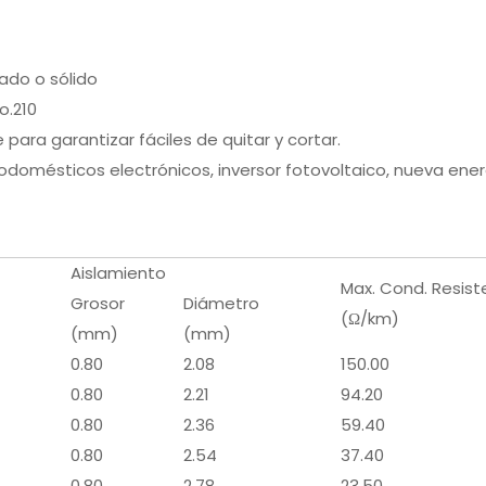
ado o sólido
o.210
para garantizar fáciles de quitar y cortar.
rodomésticos electrónicos, inversor fotovoltaico, nueva ene
Aislamiento
Max. Cond. Resist
Grosor
Diámetro
(Ω/km)
(mm)
(mm)
0.80
2.08
150.00
0.80
2.21
94.20
0.80
2.36
59.40
0.80
2.54
37.40
0.80
2.78
23.50