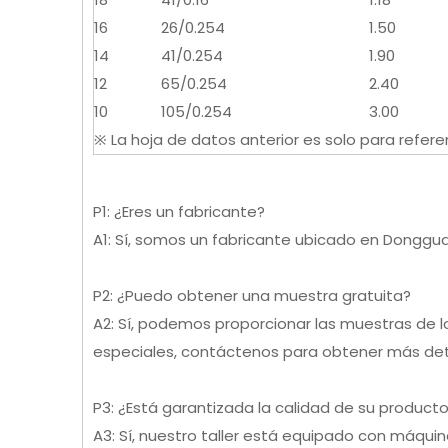
16
26/0.254
1.50
14
41/0.254
1.90
12
65/0.254
2.40
10
105/0.254
3.00
※ La hoja de datos anterior es solo para referen
P1: ¿Eres un fabricante?
A1: Sí, somos un fabricante ubicado en Donggu
P2: ¿Puedo obtener una muestra gratuita?
A2: Sí, podemos proporcionar las muestras de l
especiales, contáctenos para obtener más det
P3: ¿Está garantizada la calidad de su product
A3: Sí, nuestro taller está equipado con máqu