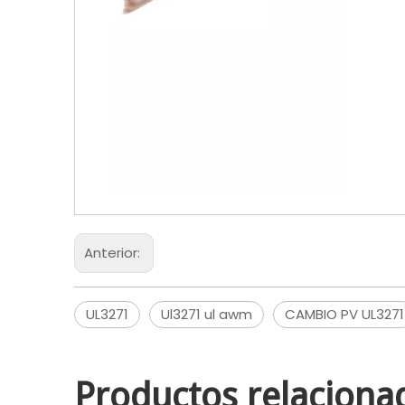
Anterior:
UL3271
Ul3271 ul awm
CAMBIO PV UL3271
Productos relaciona