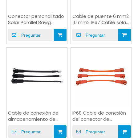
Conector personalizado
Cable de puente 6 mm2
Solar Parallel 8awg
10 mm2 IP67 Cable solar
Extension Jumper Cable
2kV para puente al aire
libre
Preguntar
Preguntar
Cable de conexión de
IP68 Cable de conexión
almacenamiento de
del conector de
energía 8 mm
almacenamiento de
200a/300a enchufe de
energía impermeable
Preguntar
Preguntar
enchufe