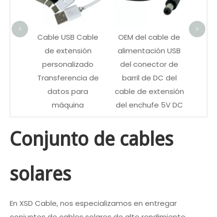
<
>
nexión
Cable USB Cable
OEM del cable de
71 de
de extensión
alimentación USB
 solo
personalizado
del conector de
AWG
Transferencia de
barril de DC del
datos para
cable de extensión
máquina
del enchufe 5V DC
Conjunto de cables
solares
En XSD Cable, nos especializamos en entregar
conjuntos de cables solares de alto rendimiento