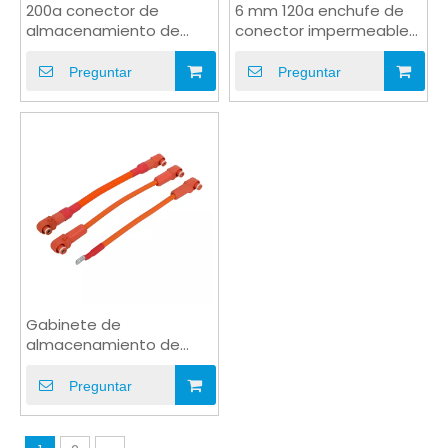
200a conector de
6 mm 120a enchufe de
almacenamiento de
conector impermeable
energía de 8 mm al
para enchufar el arnés
arnés terminal de
solar
Preguntar
Preguntar
alambre
Gabinete de
almacenamiento de
energía IP67 Cable solar
de ángulo recto con
Preguntar
ángulo recto