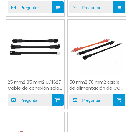
de goma NSGAFOU
energía Cable de
alimentación 100A/250A
Preguntar
Preguntar
IP67
25 mm2 35 mm2 UL11627
50 mm2 70 mm2 cable
Cable de conexión solar
de alimentación de CC
de 3KV 3KV para ESS
solar NSGAFOU 10 mm
enchocket
Preguntar
Preguntar