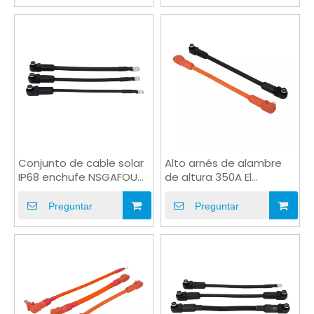
Conjunto de cable solar
Alto arnés de alambre
IP68 enchufe NSGAFOU
de altura 350A El
UL10269 para ESS
enchufe de
almacenamiento de
Preguntar
Preguntar
almacenamiento para
ESS