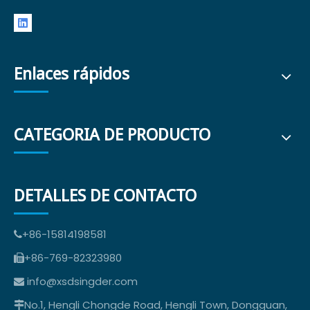
Enlaces rápidos
CATEGORIA DE PRODUCTO
DETALLES DE CONTACTO
+86-15814198581

+86-769-82323980

info@xsdsingder.com

No.1, Hengli Chongde Road, Hengli Town, Dongguan,
