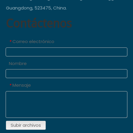
Guangdong, 523475, China.
Contáctenos
Correo electrónico
*
Nombre
Mensaje
*
Subir archivos