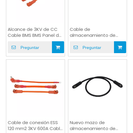
Alcance de 3KV de CC
Cable de
Cable BMS BMS Panel de
almacenamiento de
montaje de montaje de
energía fotovoltaica 35
montaje
mm2 1kv Arnés de cable
Preguntar
Preguntar
de retardante UV
Cable de conexión ESS
Nuevo mazo de
120 mm2 3KV 600A Cable
almacenamiento de