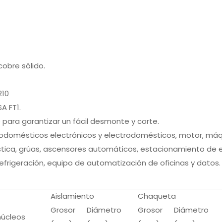
obre sólido.
210
A FT1.
para garantizar un fácil desmonte y corte.
trodomésticos electrónicos y electrodomésticos, motor, m
tica, grúas, ascensores automáticos, estacionamiento de el
efrigeración, equipo de automatización de oficinas y datos
Aislamiento
Chaqueta
Grosor
Diámetro
Grosor
Diámetro
núcleos