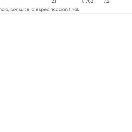
2.1
0.762
7.2
cia, consulte la especificación final.