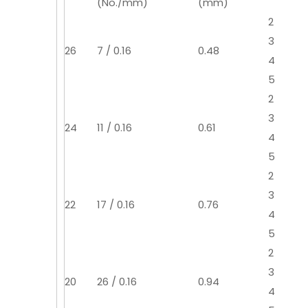
(No./mm)
(mm)
2
3
26
7 / 0.16
0.48
4
5
2
3
24
11 / 0.16
0.61
4
5
2
3
22
17 / 0.16
0.76
4
5
2
3
20
26 / 0.16
0.94
4