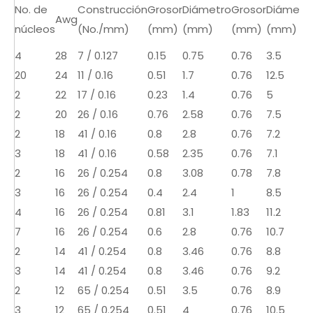
No. de
Construcción
Grosor
Diámetro
Grosor
Diámetr
Awg
núcleos
(No./mm)
(mm)
(mm)
(mm)
(mm)
4
28
7 / 0.127
0.15
0.75
0.76
3.5
20
24
11 / 0.16
0.51
1.7
0.76
12.5
2
22
17 / 0.16
0.23
1.4
0.76
5
2
20
26 / 0.16
0.76
2.58
0.76
7.5
2
18
41 / 0.16
0.8
2.8
0.76
7.2
3
18
41 / 0.16
0.58
2.35
0.76
7.1
2
16
26 / 0.254
0.8
3.08
0.78
7.8
3
16
26 / 0.254
0.4
2.4
1
8.5
4
16
26 / 0.254
0.81
3.1
1.83
11.2
7
16
26 / 0.254
0.6
2.8
0.76
10.7
2
14
41 / 0.254
0.8
3.46
0.76
8.8
3
14
41 / 0.254
0.8
3.46
0.76
9.2
2
12
65 / 0.254
0.51
3.5
0.76
8.9
3
12
65 / 0.254
0.51
4
0.76
10.5