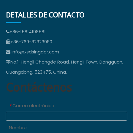
DETALLES DE CONTACTO
+86-15814198581

+86-769-82323980

info@xsdsingder.com

No.1, Hengli Chongde Road, Hengli Town, Dongguan,

Guangdong, 523475, China.
Contáctenos
Correo electrónico
*
Nombre