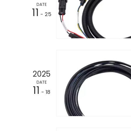
DATE
11
- 25
2025
DATE
11
- 18