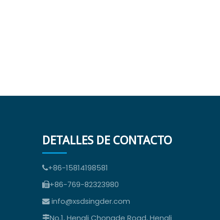
DETALLES DE CONTACTO
+86-15814198581

+86-769-82323980

info@xsdsingder.com

No.1, Hengli Chongde Road, Hengli
