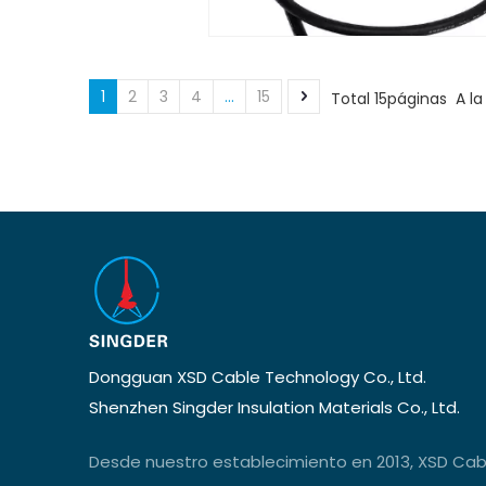
1
2
3
4
...
15
Total 15páginas A l
Dongguan XSD Cable Technology Co., Ltd.
Shenzhen Singder Insulation Materials Co., Ltd.
Desde nuestro establecimiento en 2013, XSD Cab