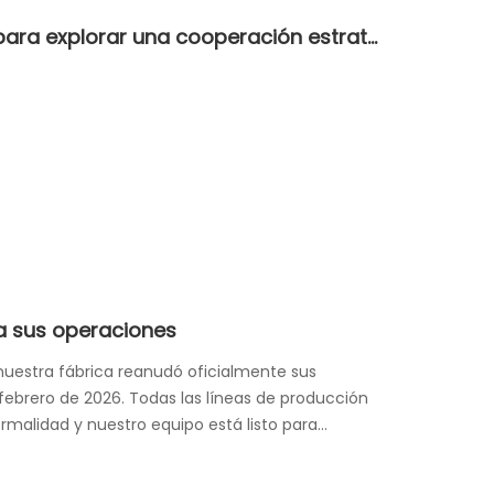
Un cliente indio visita XSD Cable para explorar una cooperación estratégica más profunda
a sus operaciones
uestra fábrica reanudó oficialmente sus
febrero de 2026. Todas las líneas de producción
alidad y nuestro equipo está listo para
o y desarrollos de proyectos. Nuestra planta de