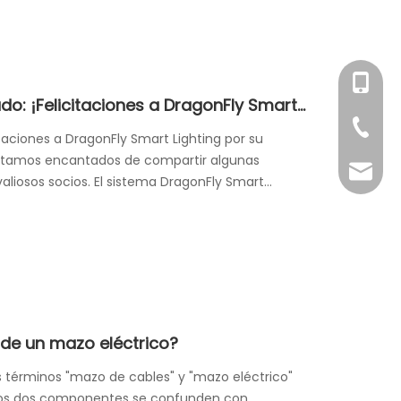
+86-158
Impulsando un diseño galardonado: ¡Felicitaciones a DragonFly Smart Lighting por su premio australiano al buen diseño 2025!
+86-76
taciones a DragonFly Smart Lighting por su
 Estamos encantados de compartir algunas
info@x
aliosos socios. El sistema DragonFly Smart
anador del Premio Australiano al Buen Diseño
 de un mazo eléctrico?
os términos "mazo de cables" y "mazo eléctrico"
stos dos componentes se confunden con