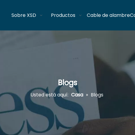
Sobre XSD
Productos
Cable de alambre
C
Blogs
Usted está aquí:
Casa
»
Blogs