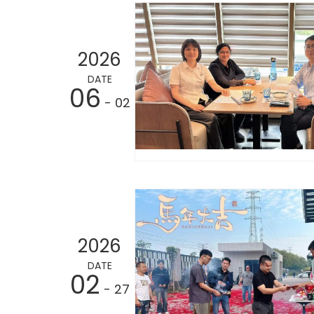
2026
DATE
06
- 02
2026
DATE
02
- 27