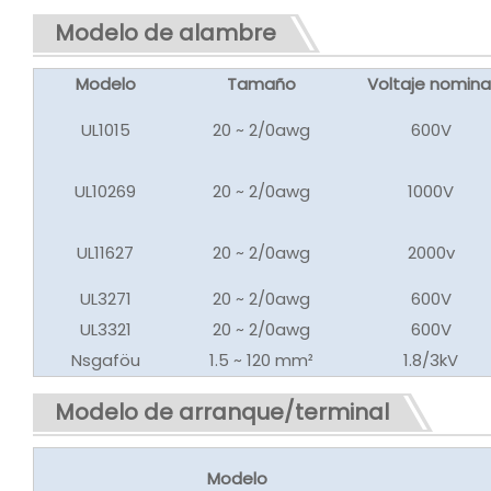
Modelo de alambre
Modelo
Tamaño
Voltaje nomina
UL1015
20 ~ 2/0awg
600V
UL10269
20 ~ 2/0awg
1000V
UL11627
20 ~ 2/0awg
2000v
UL3271
20 ~ 2/0awg
600V
UL3321
20 ~ 2/0awg
600V
Nsgaföu
1.5 ~ 120 mm²
1.8/3kV
Modelo de arranque/terminal
Modelo