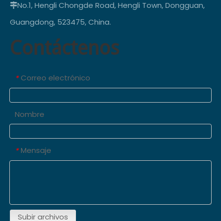
No.1, Hengli Chongde Road, Hengli Town, Dongguan,

Guangdong, 523475, China.
Contáctenos
Correo electrónico
*
Nombre
Mensaje
*
Subir archivos