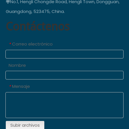
No.1, Hengli Chongde Road, Hengli Town, Dongguan,

Guangdong, 523475, China.
Contáctenos
Correo electrónico
*
Nombre
Mensaje
*
Subir archivos