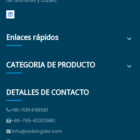
de alambres y cables.
Enlaces rápidos
CATEGORIA DE PRODUCTO
DETALLES DE CONTACTO
+86-15814198581

+86-769-82323980

info@xsdsingder.com
