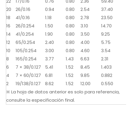
22
17/0.16
0.76
0.80
2.36
59.40
20
26/0.16
0.94
0.80
2.54
37.40
18
41/0.16
1.18
0.80
2.78
23.50
16
26/0.254
1.50
0.80
3.10
14.70
14
41/0.254
1.90
0.80
3.50
9.25
12
65/0.254
2.40
0.80
4.00
5.75
10
105/0.254
3.00
0.80
4.60
3.54
8
165/0.254
3.77
1.43
6.63
2.31
6
7 × 38/0.127
5.41
1.52
8.45
1.403
4
7 × 60/0.127
6.81
1.52
9.85
0.882
2
19/138/0.127
8.62
1.52
12.00
0.550
※ La hoja de datos anterior es solo para referencia,
consulte la especificación final.