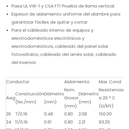
Pasa UL VW-1 y CSA FT1 Prueba de llama vertical.
Espesor de aislamiento uniforme del alambre para
garantizar fáciles de quitar y cortar.
Para el cableado interno de equipos y
electrodomésticos electrónicos y
electrodomésticos, cableado del panel solar
fotovoltaico, cableado del arnés solar, cableado
del inversor.
Conductor
Aislamiento
Max. Cond.
Nom.
Resistencia
Construcción
Diámetro
Diámetro
Awg
Grosor
a 20 ° C
(No./mm)
(mm)
(mm)
(mm)
(Ω/kft)
26
7/0.16
0.48
0.80
2.08
150.00
24
11/0.16
0.61
0.80
2.21
93.25