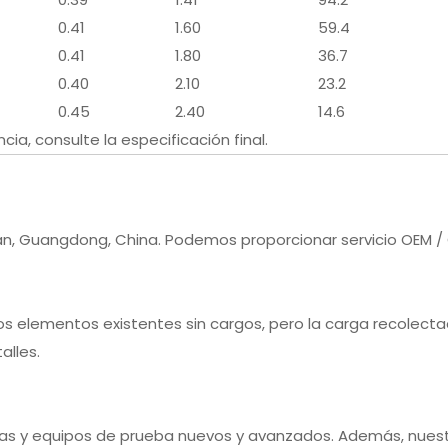
0.41
1.60
59.4
0.41
1.80
36.7
0.40
2.10
23.2
0.45
2.40
14.6
cia, consulte la especificación final.
an, Guangdong, China. Podemos proporcionar servicio OEM /
os elementos existentes sin cargos, pero la carga recolecta
alles.
inas y equipos de prueba nuevos y avanzados. Además, nuest