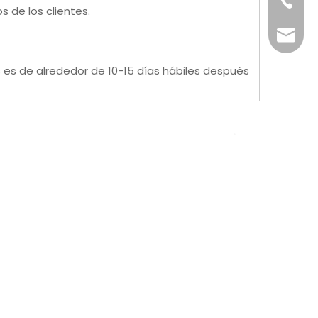
+86-76
 de los clientes.
info@x
 es de alrededor de 10-15 días hábiles después