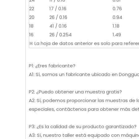
22
17 / 0.16
0.76
20
26 / 0.16
0.94
18
41 / 0.16
1.18
16
26 / 0.254
1.49
※ La hoja de datos anterior es solo para referen
P1: ¿Eres fabricante?
A1: Sí, somos un fabricante ubicado en Donggu
P2: ¿Puedo obtener una muestra gratis?
A2: Sí, podemos proporcionar las muestras de l
especiales, contáctenos para obtener más det
P3: ¿Es la calidad de su producto garantizado?
A3: Sí, nuestro taller está equipado con máqu