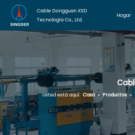
Cable Dongguan XSD
Hogar
Tecnología Co., Ltd.
Cabl
Usted está aquí:
Casa
»
Productos
»