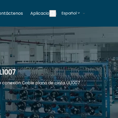
ontáctenos
Aplicaciones
Español
Blogs
L1007
 conexión Cable plano de cinta UL1007