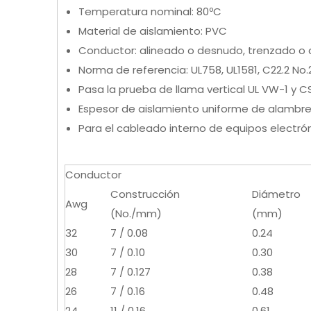
Temperatura nominal: 80ºC
Material de aislamiento: PVC
Conductor: alineado o desnudo, trenzado o c
Norma de referencia: UL758, UL1581, C22.2 No.
Pasa la prueba de llama vertical UL VW-1 y CS
Espesor de aislamiento uniforme de alambre 
Para el cableado interno de equipos electrón
Conductor
Construcción
Diámetro
Awg
(No./mm)
(mm)
32
7 / 0.08
0.24
30
7 / 0.10
0.30
28
7 / 0.127
0.38
26
7 / 0.16
0.48
24
11 / 0.16
0.61