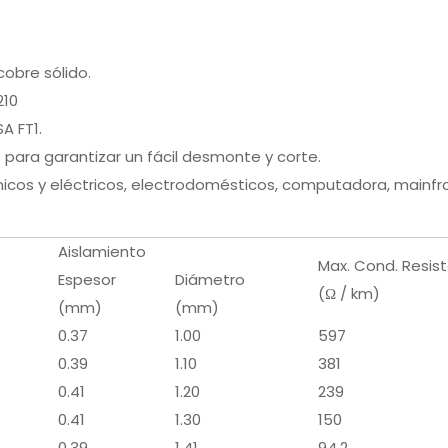
obre sólido.
210
A FT1.
para garantizar un fácil desmonte y corte.
icos y eléctricos, electrodomésticos, computadora, mainframe
Aislamiento
Max. Cond. Resist
Espesor
Diámetro
(Ω / km)
(mm)
(mm)
0.37
1.00
597
0.39
1.10
381
0.41
1.20
239
0.41
1.30
150
0.39
1.41
94.2