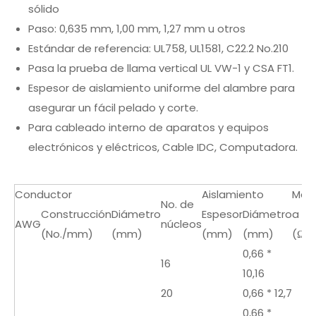
sólido
Paso: 0,635 mm, 1,00 mm, 1,27 mm u otros
Estándar de referencia: UL758, UL1581, C22.2 No.210
Pasa la prueba de llama vertical UL VW-1 y CSA FT1.
Espesor de aislamiento uniforme del alambre para
asegurar un fácil pelado y corte.
Para cableado interno de aparatos y equipos
electrónicos y eléctricos, Cable IDC, Computadora.
Conductor
Aislamiento
Max.
No. de
Construcción
Diámetro
Espesor
Diámetro
a 20
AWG
núcleos
(No./mm)
(mm)
(mm)
(mm)
(Ω /
0,66 *
16
10,16
20
0,66 * 12,7
0,66 *