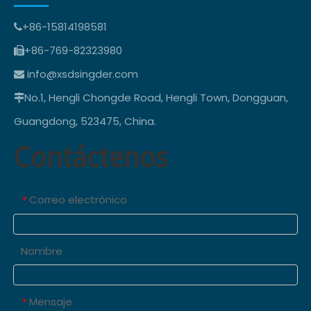
+86-15814198581

+86-769-82323980

info@xsdsingder.com

No.1, Hengli Chongde Road, Hengli Town, Dongguan,

Guangdong, 523475, China.
Contáctenos
Correo electrónico
*
Nombre
Mensaje
*