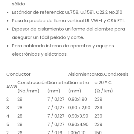
sólido
Estándar de referencia: UL758, UL1581, C22.2 No.210
Pasa la prueba de llama vertical UL VW-1 y CSA FT1.
Espesor de aislamiento uniforme del alambre para
asegurar un fácil pelado y corte.
Para cableado interno de aparatos y equipos
electrónicos y eléctricos.
Conductor
Aislamiento
Max.Cond.Resiste
Construcción
Diámetro
Diámetro
a 20 ° C
AWG
(No./mm)
(mm)
(mm)
(Ω / km)
2
28
7 / 0,127
0.90x1.90
239
3
28
7 / 0,127
0,90 x 2,90
239
4
28
7 / 0,127
0.90x3.90
239
5
28
7 / 0,127
0.90x4.90
239
2
26
7 / 0,16
1,00x2,10
150