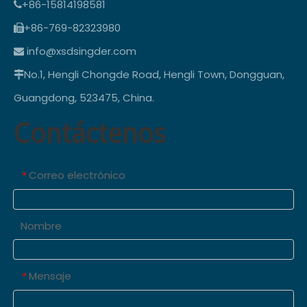
+86-15814198581

+86-769-82323980

info@xsdsingder.com

No.1, Hengli Chongde Road, Hengli Town, Dongguan,

Guangdong, 523475, China.
Contáctenos
Correo electrónico
*
Nombre
Mensaje
*