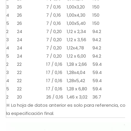
3
26
7 / 0,16
1,00x3,20
150
4
26
7 / 0,16
1,00x4,30
150
5
26
7 / 0,16
1,00x5,40
150
2
24
7 / 0,20
1,12 x 2,34
94.2
3
24
7 / 0,20
1,12 x 3,56
94.2
4
24
7 / 0,20
1,12x4,78
94.2
5
24
7 / 0,20
1,12 x 6,00
94.2
2
22
17 / 0,16
1,28 x 2,66
59.4
3
22
17 / 0,16
1,28x4,04
59.4
4
22
17 / 0,16
1,28x5,42
59.4
5
22
17 / 0,16
1,28 x 6,80
59.4
2
20
26 / 0,16
1,46 x 3,02
36.7
※ La hoja de datos anterior es solo para referencia, cons
la especificación final.