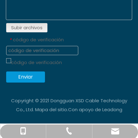
Subir archivos
código de verificación
*
Enviar
Copyright © 2021 Dongguan XSD Cable Technology
Co., Ltd.
Mapa del sitio
.Con apoyo de
Leadong
info@xsdsingder.com
+86-769-82323980
+86-15814198581