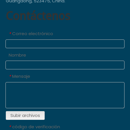
Guangdong, 523475, China.
Contáctenos
Correo electrónico
*
Nombre
Mensaje
*
Subir archivos
código de verificación
*