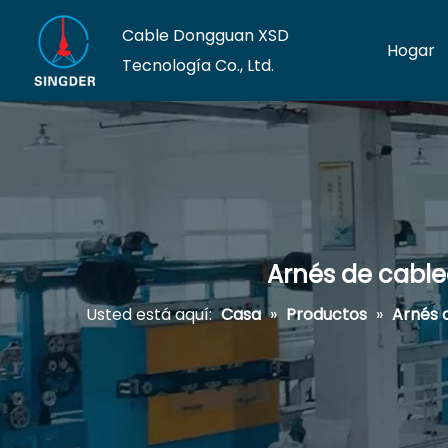
Cable Dongguan XSD
Hogar
Tecnología Co., Ltd.
Arnés de cable
Usted está aquí:
Casa
»
Productos
»
Arnés 