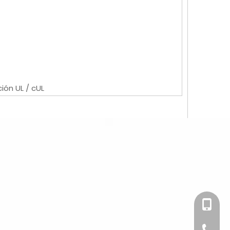
ión UL / cUL
+86-158