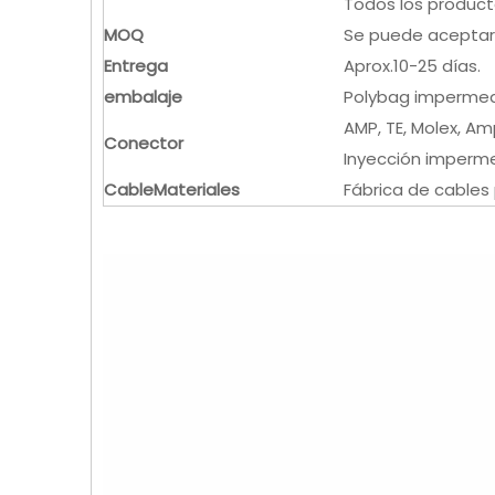
Todos los product
MOQ
Se puede aceptar
Entrega
Aprox.10-25 días.
embalaje
Polybag impermeab
AMP, TE, Molex, Am
Conector
Inyección imperme
Cable
Materiales
Fábrica de cables 