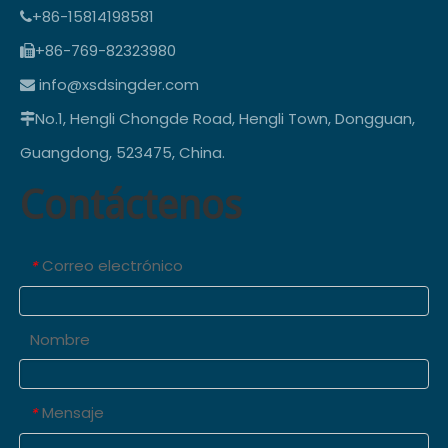
+86-15814198581

+86-769-82323980

info@xsdsingder.com

No.1, Hengli Chongde Road, Hengli Town, Dongguan,

Guangdong, 523475, China.
Contáctenos
Correo electrónico
*
Nombre
Mensaje
*