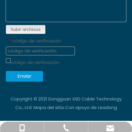
Subir archivos
código de verificación
*
Enviar
Copyright © 2021 Dongguan XSD Cable Technology
Co., Ltd.
Mapa del sitio
.Con apoyo de
Leadong
info@xsdsingder.com
+86-769-82323980
+86-15814198581