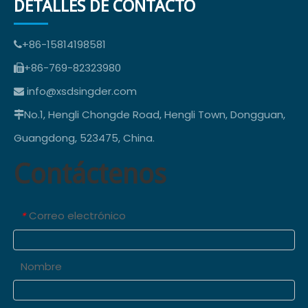
DETALLES DE CONTACTO
+86-15814198581

+86-769-82323980

info@xsdsingder.com

No.1, Hengli Chongde Road, Hengli Town, Dongguan,

Guangdong, 523475, China.
Contáctenos
Correo electrónico
*
Nombre