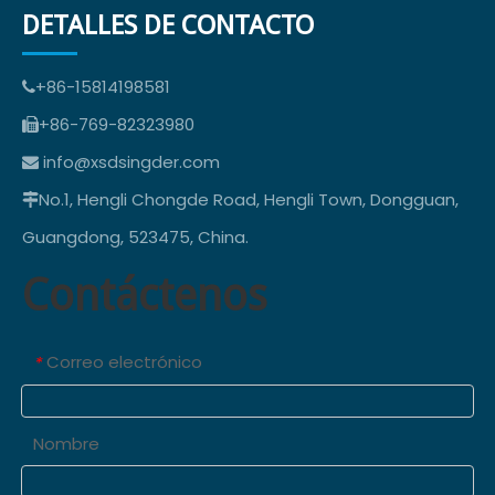
DETALLES DE CONTACTO
+86-15814198581

+86-769-82323980

info@xsdsingder.com

No.1, Hengli Chongde Road, Hengli Town, Dongguan,

Guangdong, 523475, China.
Contáctenos
Correo electrónico
*
Nombre