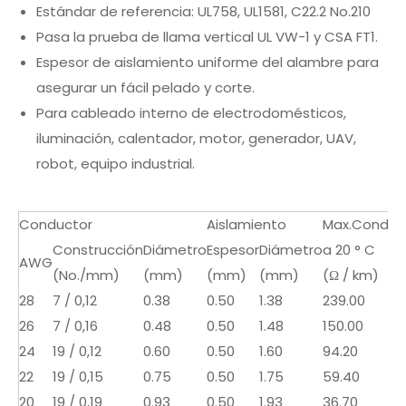
Estándar de referencia: UL758, UL1581, C22.2 No.210
Pasa la prueba de llama vertical UL VW-1 y CSA FT1.
Espesor de aislamiento uniforme del alambre para
asegurar un fácil pelado y corte.
Para cableado interno de electrodomésticos,
iluminación, calentador, motor, generador, UAV,
robot, equipo industrial.
Conductor
Aislamiento
Max.Cond.Re
Construcción
Diámetro
Espesor
Diámetro
a 20 ° C
AWG
(No./mm)
(mm)
(mm)
(mm)
(Ω / km)
28
7 / 0,12
0.38
0.50
1.38
239.00
26
7 / 0,16
0.48
0.50
1.48
150.00
24
19 / 0,12
0.60
0.50
1.60
94.20
22
19 / 0,15
0.75
0.50
1.75
59.40
20
19 / 0,19
0.93
0.50
1.93
36.70