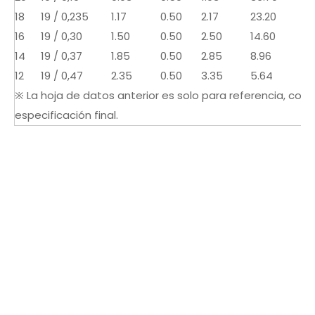
18
19 / 0,235
1.17
0.50
2.17
23.20
16
19 / 0,30
1.50
0.50
2.50
14.60
14
19 / 0,37
1.85
0.50
2.85
8.96
12
19 / 0,47
2.35
0.50
3.35
5.64
※ La hoja de datos anterior es solo para referencia, consu
especificación final.