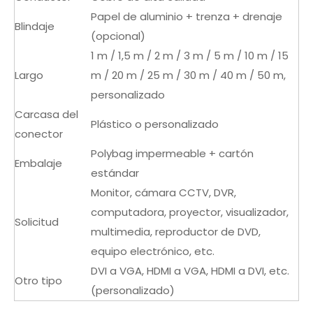
Papel de aluminio + trenza + drenaje
Blindaje
(opcional)
1 m / 1,5 m / 2 m / 3 m / 5 m / 10 m / 15
Largo
m / 20 m / 25 m / 30 m / 40 m / 50 m,
personalizado
Carcasa del
Plástico o personalizado
conector
Polybag impermeable + cartón
Embalaje
estándar
Monitor, cámara CCTV, DVR,
computadora, proyector, visualizador,
Solicitud
multimedia, reproductor de DVD,
equipo electrónico, etc.
DVI a VGA, HDMI a VGA, HDMI a DVI, etc.
Otro tipo
(personalizado)