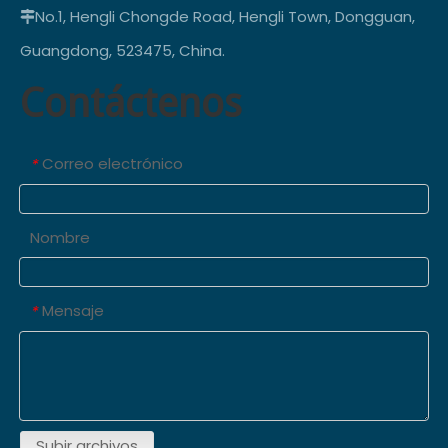
No.1, Hengli Chongde Road, Hengli Town, Dongguan,

Guangdong, 523475, China.
Contáctenos
Correo electrónico
*
Nombre
Mensaje
*
Subir archivos