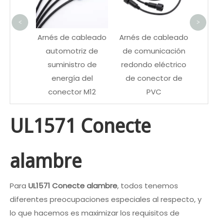
Molex
cone
<
>
JST
Arnés de cableado
Arnés de cableado
N para
automotriz de
de comunicación
dicos
suministro de
redondo eléctrico
ía
energía del
de conector de
conector M12
PVC
UL1571 Conecte
alambre
Para
UL1571 Conecte alambre
, todos tenemos
diferentes preocupaciones especiales al respecto, y
lo que hacemos es maximizar los requisitos de