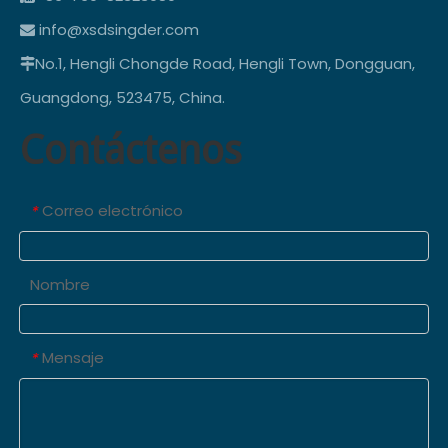
info@xsdsingder.com

No.1, Hengli Chongde Road, Hengli Town, Dongguan,

Guangdong, 523475, China.
Contáctenos
Correo electrónico
*
Nombre
Mensaje
*