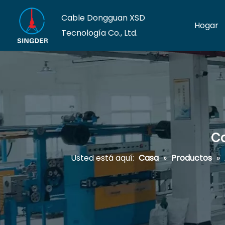
Cable Dongguan XSD
Hogar
Tecnología Co., Ltd.
Ca
Usted está aquí:
Casa
»
Productos
»