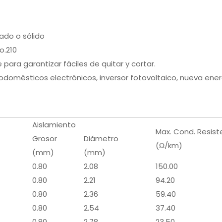
ado o sólido
o.210
para garantizar fáciles de quitar y cortar.
rodomésticos electrónicos, inversor fotovoltaico, nueva ene
Aislamiento
Max. Cond. Resist
Grosor
Diámetro
(Ω/km)
(mm)
(mm)
0.80
2.08
150.00
0.80
2.21
94.20
0.80
2.36
59.40
0.80
2.54
37.40
0.80
2.78
23.50