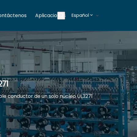
ontáctenos
Aplicaciones
Español
Blogs
271
le conductor de un solo núcleo UL3271