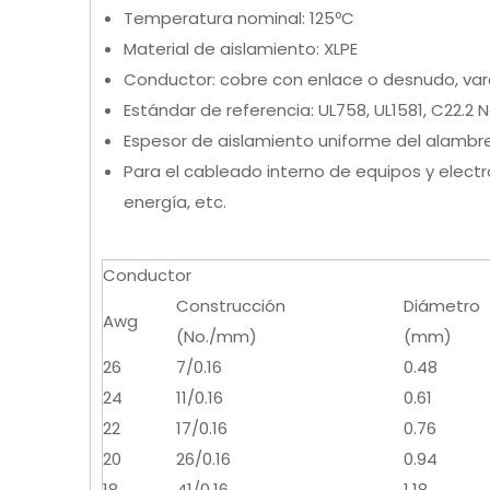
Temperatura nominal: 125ºC
Material de aislamiento: XLPE
Conductor: cobre con enlace o desnudo, var
Estándar de referencia: UL758, UL1581, C22.2 N
Espesor de aislamiento uniforme del alambre 
Para el cableado interno de equipos y elect
energía, etc.
Conductor
Construcción
Diámetro
Awg
(No./mm)
(mm)
26
7/0.16
0.48
24
11/0.16
0.61
22
17/0.16
0.76
20
26/0.16
0.94
18
41/0.16
1.18