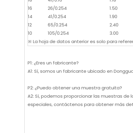
16
26/0.254
1.50
14
41/0.254
1.90
12
65/0.254
2.40
10
105/0.254
3.00
※ La hoja de datos anterior es solo para referen
P1: ¿Eres un fabricante?
A1: Sí, somos un fabricante ubicado en Donggu
P2: ¿Puedo obtener una muestra gratuita?
A2: Sí, podemos proporcionar las muestras de l
especiales, contáctenos para obtener más det