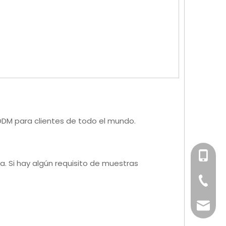
ODM para clientes de todo el mundo.
+86-158
a. Si hay algún requisito de muestras
+86-76
info@x