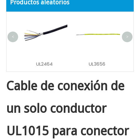
Productos aleatorios
Pow
Ext
Arnés
<
>
UL2464
UL3656
Cable de conexión de
un solo conductor
UL1015 para conector