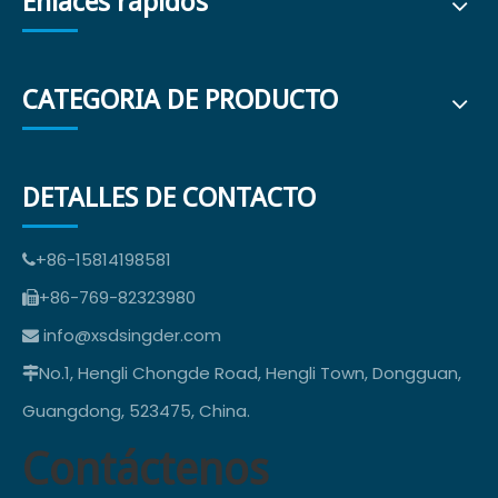
Enlaces rápidos
CATEGORIA DE PRODUCTO
DETALLES DE CONTACTO
+86-15814198581

+86-769-82323980

info@xsdsingder.com

No.1, Hengli Chongde Road, Hengli Town, Dongguan,

Guangdong, 523475, China.
Contáctenos