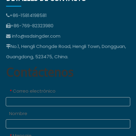
+86-15814198581

+86-769-82323980

info@xsdsingder.com

No.1, Hengli Chongde Road, Hengli Town, Dongguan,

Guangdong, 523475, China.
Contáctenos
Correo electrónico
*
Nombre
Mensaje
*