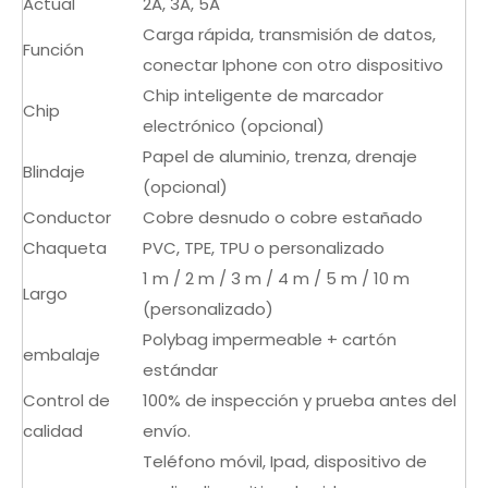
Actual
2A, 3A, 5A
Carga rápida, transmisión de datos,
Función
conectar Iphone con otro dispositivo
Chip inteligente de marcador
Chip
electrónico (opcional)
Papel de aluminio, trenza, drenaje
Blindaje
(opcional)
Conductor
Cobre desnudo o cobre estañado
Chaqueta
PVC, TPE, TPU o personalizado
1 m / 2 m / 3 m / 4 m / 5 m / 10 m
Largo
(personalizado)
Polybag impermeable + cartón
embalaje
estándar
Control de
100% de inspección y prueba antes del
calidad
envío.
Teléfono móvil, Ipad, dispositivo de