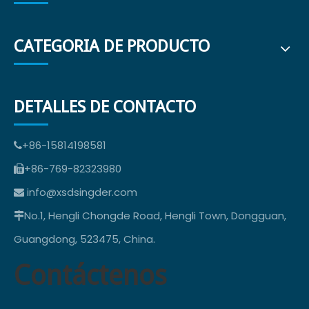
CATEGORIA DE PRODUCTO
DETALLES DE CONTACTO
+86-15814198581

+86-769-82323980

info@xsdsingder.com

No.1, Hengli Chongde Road, Hengli Town, Dongguan,

Guangdong, 523475, China.
Contáctenos