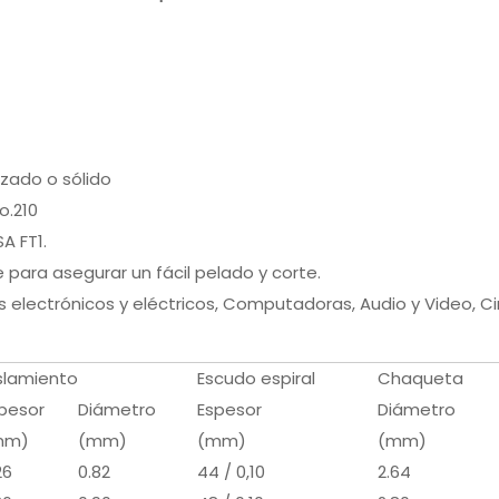
zado o sólido
o.210
A FT1.
para asegurar un fácil pelado y corte.
electrónicos y eléctricos, Computadoras, Audio y Video, Cir
slamiento
Escudo espiral
Chaqueta
pesor
Diámetro
Espesor
Diámetro
mm)
(mm)
(mm)
(mm)
26
0.82
44 / 0,10
2.64