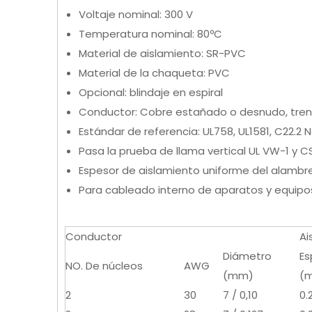
Voltaje nominal: 300 V
Temperatura nominal: 80ºC
Material de aislamiento: SR-PVC
Material de la chaqueta: PVC
Opcional: blindaje en espiral
Conductor: Cobre estañado o desnudo, tren
Estándar de referencia: UL758, UL1581, C22.2 N
Pasa la prueba de llama vertical UL VW-1 y CS
Espesor de aislamiento uniforme del alambre 
Para cableado interno de aparatos y equipos 
Conductor
Ai
Diámetro
Es
NO. De núcleos
AWG
(mm)
(
2
30
7 / 0,10
0.