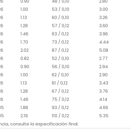
26
0.90
48 / 0,10
2.80
26
1.00
53 / 0,10
3.00
26
1.13
60 / 0,10
3.26
26
1.28
57 / 0,12
3.60
26
1.46
63 / 0,12
3.96
26
1.70
73 / 0,12
4.44
26
2.02
87 / 0,12
5.08
26
0.82
52 / 0,10
2.77
26
0.90
56 / 0,10
2.94
26
1.00
62 / 0,10
2.90
26
1.13
61 / 0,12
3.43
26
1.28
67 / 0,12
3.76
26
1.46
75 / 0,12
4.14
35
1.88
93 / 0,12
4.66
35
2.19
110 / 0,12
5.35
cia, consulte la especificación final.