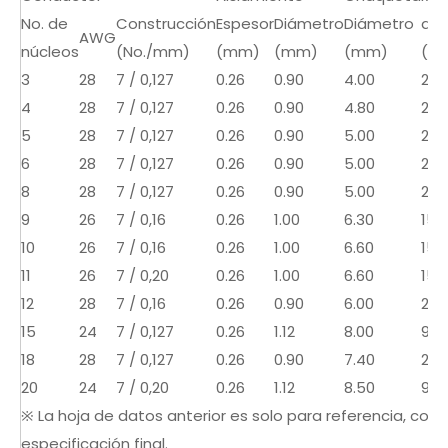
No. de
Construcción
Espesor
Diámetro
Diámetro
a 2
AWG
núcleos
(No./mm)
(mm)
(mm)
(mm)
(Ω 
3
28
7 / 0,127
0.26
0.90
4.00
239
4
28
7 / 0,127
0.26
0.90
4.80
239
5
28
7 / 0,127
0.26
0.90
5.00
239
6
28
7 / 0,127
0.26
0.90
5.00
239
8
28
7 / 0,127
0.26
0.90
5.00
239
9
26
7 / 0,16
0.26
1.00
6.30
150
10
26
7 / 0,16
0.26
1.00
6.60
150
11
26
7 / 0,20
0.26
1.00
6.60
150
12
28
7 / 0,16
0.26
0.90
6.00
239
15
24
7 / 0,127
0.26
1.12
8.00
94.
18
28
7 / 0,127
0.26
0.90
7.40
239
20
24
7 / 0,20
0.26
1.12
8.50
94.
※ La hoja de datos anterior es solo para referencia, consu
especificación final.