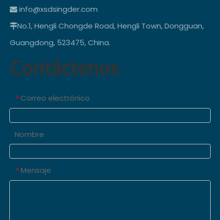
info@xsdsingder.com

No.1, Hengli Chongde Road, Hengli Town, Dongguan,

Guangdong, 523475, China.
Contáctenos
Correo electrónico
*
Nombre
Mensaje
*