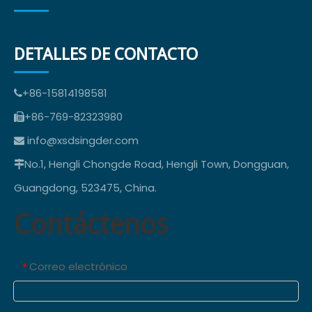
DETALLES DE CONTACTO
+86-15814198581

+86-769-82323980

info@xsdsingder.com

No.1, Hengli Chongde Road, Hengli Town, Dongguan,

Guangdong, 523475, China.
Contáctenos
Correo electrónico
*