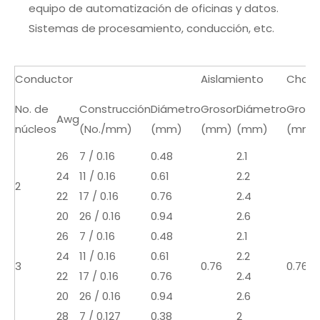
equipo de automatización de oficinas y datos.
Sistemas de procesamiento, conducción, etc.
Conductor
Aislamiento
Chaq
No. de
Construcción
Diámetro
Grosor
Diámetro
Groso
Awg
núcleos
(No./mm)
(mm)
(mm)
(mm)
(mm)
26
7 / 0.16
0.48
2.1
24
11 / 0.16
0.61
2.2
2
22
17 / 0.16
0.76
2.4
20
26 / 0.16
0.94
2.6
26
7 / 0.16
0.48
2.1
24
11 / 0.16
0.61
2.2
3
0.76
0.76
22
17 / 0.16
0.76
2.4
20
26 / 0.16
0.94
2.6
28
7 / 0.127
0.38
2