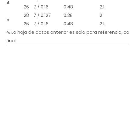
4
26
7 / 0.16
0.48
2.1
28
7 / 0.127
0.38
2
5
26
7 / 0.16
0.48
2.1
※ La hoja de datos anterior es solo para referencia, cons
final.