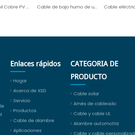
UL3321 UL AWM Cobre PV de cobre con estateado
Cable de bajo humo de un solo núcleo UL3321
Enlaces rápidos
CATEGORIA DE
PRODUCTO
Hogar
Acerca de XSD
Cable solar
Servicio
Arnés de cableado
le
Productos
Cable y cable UL
l
Cable de alambre
Alambre automotriz
Aplicaciones
Cable y cable personaliza