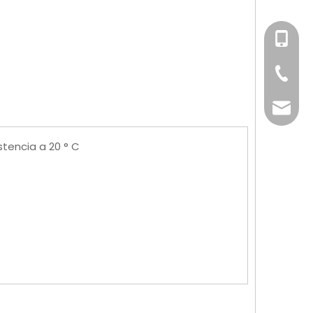
+86-158
+86-76
info@x
tencia a 20 ° C