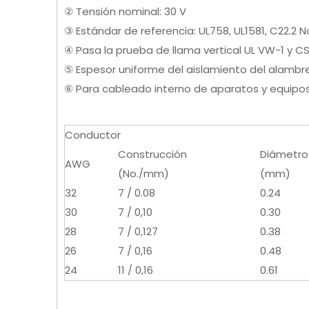
② Tensión nominal: 30 V
③ Estándar de referencia: UL758, UL1581, C22.2 N
④ Pasa la prueba de llama vertical UL VW-1 y CS
⑤ Espesor uniforme del aislamiento del alambre
⑥ Para cableado interno de aparatos y equipos 
Conductor
Construcción
Diámetro
AWG
(No./mm)
(mm)
32
7 / 0.08
0.24
30
7 / 0,10
0.30
28
7 / 0,127
0.38
26
7 / 0,16
0.48
24
11 / 0,16
0.61