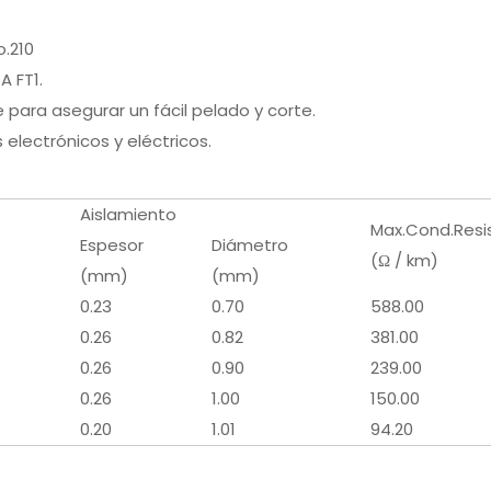
o.210
A FT1.
 para asegurar un fácil pelado y corte.
electrónicos y eléctricos.
Aislamiento
Max.Cond.Resis
Espesor
Diámetro
(Ω / km)
(mm)
(mm)
0.23
0.70
588.00
0.26
0.82
381.00
0.26
0.90
239.00
0.26
1.00
150.00
0.20
1.01
94.20