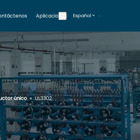
ontáctenos
Aplicaciones
Español
Blogs
uctor único
»
UL3302