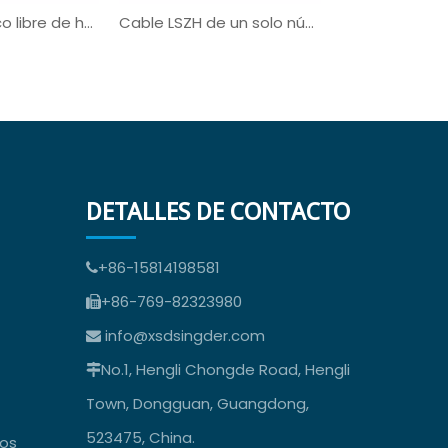
Cable eléctrico libre de halógenos UL3321
Cable LSZH de un solo núcleo UL3321 UL AWM
DETALLES DE CONTACTO
+86-15814198581

+86-769-82323980

info@xsdsingder.com

No.1, Hengli Chongde Road, Hengli

Town, Dongguan, Guangdong,
523475, China.
dos