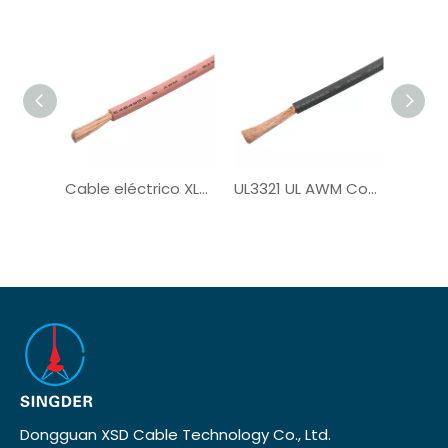
Cable eléctrico XLPE de un solo núcleo UL3321
UL3321 UL AWM Cobre PV de cobre con estateado
Dongguan XSD Cable Technology Co., Ltd.