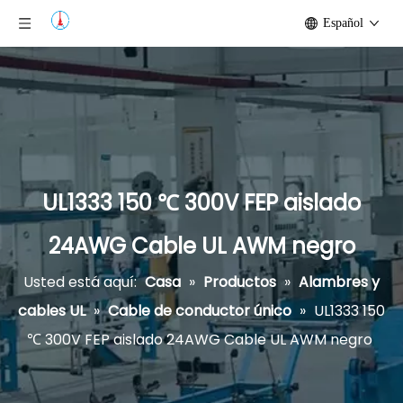
Español
UL1333 150 ℃ 300V FEP aislado
24AWG Cable UL AWM negro
Usted está aquí:
Casa
»
Productos
»
Alambres y
cables UL
»
Cable de conductor único
»
UL1333 150
℃ 300V FEP aislado 24AWG Cable UL AWM negro