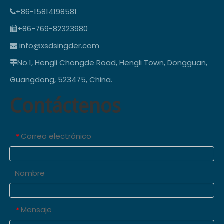
+86-15814198581

+86-769-82323980

info@xsdsingder.com

No.1, Hengli Chongde Road, Hengli Town, Dongguan,

Guangdong, 523475, China.
Contáctenos
Correo electrónico
*
Nombre
Mensaje
*