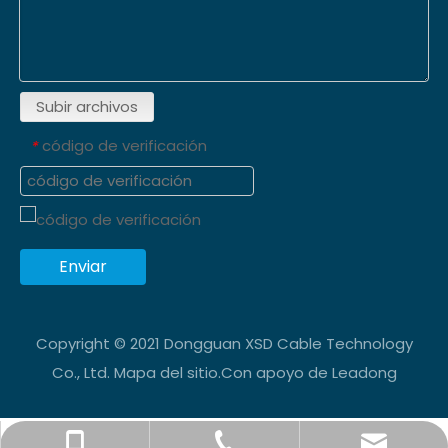
Subir archivos
código de verificación
*
Enviar
Copyright © 2021 Dongguan XSD Cable Technology
Co., Ltd.
Mapa del sitio
.Con apoyo de
Leadong
info@xsdsingder.com
+86-769-82323980
+86-15814198581