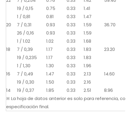
22
7 / 0,254
0.76
0.33
1.42
59.40
19 / 0,15
0.75
0.33
1.41
1 / 0,81
0.81
0.33
1.47
20
7 / 0,31
0.93
0.33
1.59
36.70
26 / 0,16
0.93
0.33
1.59
1 / 1.02
1.02
0.33
1.68
18
7 / 0,39
1.17
0.33
1.83
23.20
19 / 0,235
1.17
0.33
1.83
1 / 1,30
1.30
0.33
1.96
16
7 / 0,49
1.47
0.33
2.13
14.60
19 / 0,30
1.50
0.33
2.16
14
19 / 0,37
1.85
0.33
2.51
8.96
※ La hoja de datos anterior es solo para referencia, consu
especificación final.