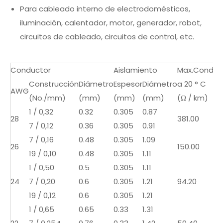
Para cableado interno de electrodomésticos,
iluminación, calentador, motor, generador, robot,
circuitos de cableado, circuitos de control, etc.
Conductor
Aislamiento
Max.Cond.Re
Construcción
Diámetro
Espesor
Diámetro
a 20 ° C
AWG
(No./mm)
(mm)
(mm)
(mm)
(Ω / km)
1 / 0,32
0.32
0.305
0.87
28
381.00
7 / 0,12
0.36
0.305
0.91
7 / 0,16
0.48
0.305
1.09
26
150.00
19 / 0,10
0.48
0.305
1.11
1 / 0,50
0.5
0.305
1.11
24
7 / 0,20
0.6
0.305
1.21
94.20
19 / 0,12
0.6
0.305
1.21
1 / 0,65
0.65
0.33
1.31