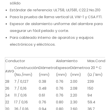
sólido
Estándar de referencia: UL758, UL1581, C22.2 No.210
Pasa la prueba de llama vertical UL VW-1 y CSA FT1.
Espesor de aislamiento uniforme del alambre para
asegurar un fácil pelado y corte.
Para cableado interno de aparatos y equipos
electrónicos y eléctricos.
Conductor
Aislamiento
Max.Cond.Re
Construcción
Diámetro
Espesor
Diámetro
a 20 ° C
AWG
(No./mm)
(mm)
(mm)
(mm)
(Ω / km)
28
7 / 0,127
0.38
0.76
2.00
239
26
7 / 0,16
0.48
0.76
2.08
150
24
11 / 0,16
0.61
0.76
2.20
94
22
17 / 0,16
0.76
0.80
2.30
59.4
20
26 / 0,16
0.94
0.80
2.60
36.7