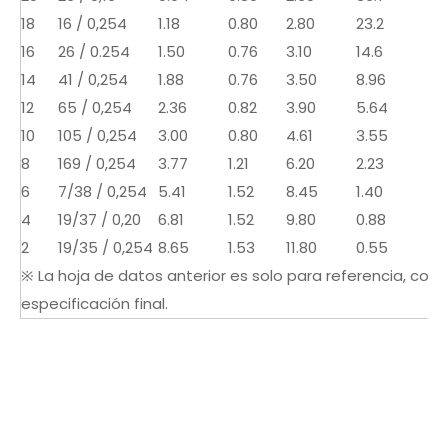
18
16 / 0,254
1.18
0.80
2.80
23.2
16
26 / 0.254
1.50
0.76
3.10
14.6
14
41 / 0,254
1.88
0.76
3.50
8.96
12
65 / 0,254
2.36
0.82
3.90
5.64
10
105 / 0,254
3.00
0.80
4.61
3.55
8
169 / 0,254
3.77
1.21
6.20
2.23
6
7/38 / 0,254
5.41
1.52
8.45
1.40
4
19/37 / 0,20
6.81
1.52
9.80
0.88
2
19/35 / 0,254
8.65
1.53
11.80
0.55
※ La hoja de datos anterior es solo para referencia, consu
especificación final.