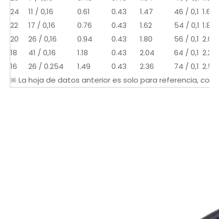
24
11 / 0,16
0.61
0.43
1.47
46 / 0,1
1.67
22
17 / 0,16
0.76
0.43
1.62
54 / 0,1
1.82
20
26 / 0,16
0.94
0.43
1.80
56 / 0,1
2.00
18
41 / 0,16
1.18
0.43
2.04
64 / 0,1
2.24
16
26 / 0.254
1.49
0.43
2.36
74 / 0,1
2.56
※ La hoja de datos anterior es solo para referencia, consul