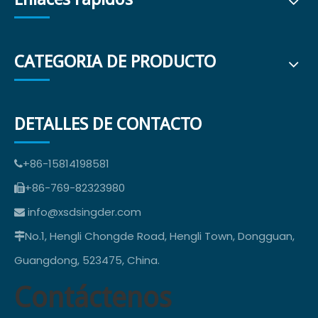
CATEGORIA DE PRODUCTO
DETALLES DE CONTACTO
+86-15814198581

+86-769-82323980

info@xsdsingder.com

No.1, Hengli Chongde Road, Hengli Town, Dongguan,

Guangdong, 523475, China.
Contáctenos