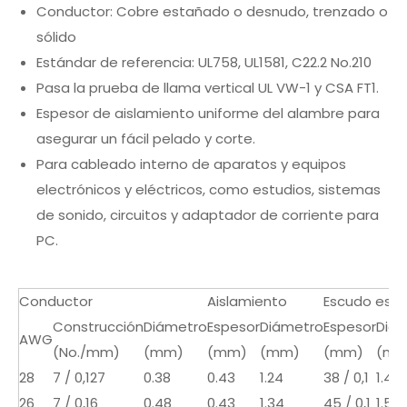
Conductor: Cobre estañado o desnudo, trenzado o
sólido
Estándar de referencia: UL758, UL1581, C22.2 No.210
Pasa la prueba de llama vertical UL VW-1 y CSA FT1.
Espesor de aislamiento uniforme del alambre para
asegurar un fácil pelado y corte.
Para cableado interno de aparatos y equipos
electrónicos y eléctricos, como estudios, sistemas
de sonido, circuitos y adaptador de corriente para
PC.
Conductor
Aislamiento
Escudo espir
Construcción
Diámetro
Espesor
Diámetro
Espesor
Diá
AWG
(No./mm)
(mm)
(mm)
(mm)
(mm)
(mm
28
7 / 0,127
0.38
0.43
1.24
38 / 0,1
1.44
26
7 / 0,16
0.48
0.43
1.34
45 / 0,1
1.54