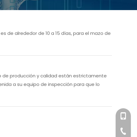
s de alrededor de 10 a 15 días, para el mazo de
o de producción y calidad están estrictamente
enida a su equipo de inspección para que lo
+86-158
+86-76