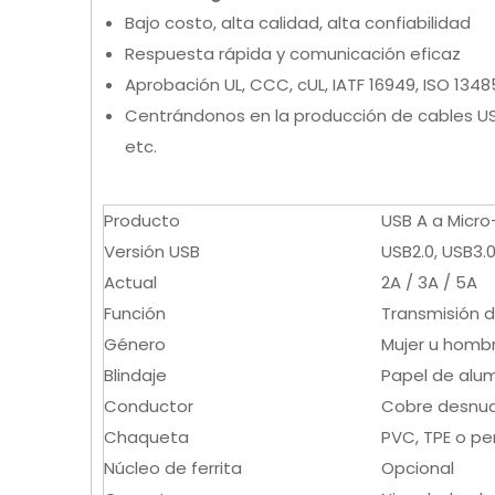
Bajo costo, alta calidad, alta confiabilidad
Respuesta rápida y comunicación eficaz
Aprobación UL, CCC, cUL, IATF 16949, ISO 1348
Centrándonos en la producción de cables USB
etc.
Producto
USB A a Micr
Versión USB
USB2.0, USB3.0
Actual
2A / 3A / 5A
Función
Transmisión d
Género
Mujer u homb
Blindaje
Papel de alum
Conductor
Cobre desnud
Chaqueta
PVC, TPE o pe
Núcleo de ferrita
Opcional