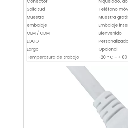
Conector
Niquelado, do
Solicitud
Teléfono móvi
Muestra
Muestra grati
embalaje
Embalaje inte
OEM / ODM
Bienvenido
LOGO
Personalizad
Largo
Opcional
Temperatura de trabajo
-20 ° C ~ + 80