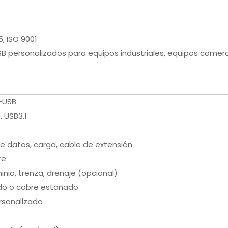
5, ISO 9001
 personalizados para equipos industriales, equipos comercia
o-USB
, USB3.1
e datos, carga, cable de extensión
re
inio, trenza, drenaje (opcional)
o o cobre estañado
rsonalizado