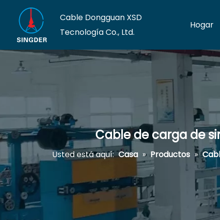
Cable Dongguan XSD
Hogar
Tecnología Co., Ltd.
Cable de carga de si
Usted está aquí:
Casa
»
Productos
»
Cabl