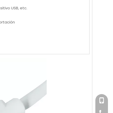
itivo USB, etc.
ortación
+86-158