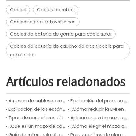
Cables
Cables de robot
Cables solares fotovoltaicos
Cables de batería de goma para cable solar
Cables de batería de caucho de alto flexible para
cable solar
Artículos relacionados
Arneses de cables para equipos agrícolas
Explicación del proceso de engarzado: una guía completa para la fabricación de mazos de cables
Explicación de los estándares IPC/WHMA-A-620: requisitos para la calidad de fabricación de mazos de cables
¿Cómo reducir la EMI en el diseño de mazos de cables?
Tipos de conectores utilizados en mazos de cables: la guía completa
Aplicaciones de mazos de cables aeroespaciales
¿Qué es un mazo de cables para automóviles y cómo funciona?
¿Cómo elegir el mazo de cables automotriz adecuado para su vehículo?
Guía de referencia al cable thhn
Pros y contras de alambre de cobre y aluminio: una comparación detallada