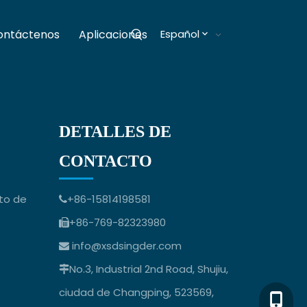
ontáctenos
Aplicaciones
Español
Blogs
DETALLES DE
CONTACTO
to de
+86-15814198581

+86-769-82323980

info@xsdsingder.com

No.3, Industrial 2nd Road, Shujiu,

ciudad de Changping, 523569,
+86-158