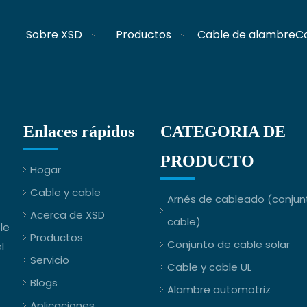
Sobre XSD
Productos
Cable de alambre
C
Enlaces rápidos
CATEGORIA DE
PRODUCTO
Hogar
Cable y cable
Arnés de cableado (conjun
Acerca de XSD
cable)
le
Productos
Conjunto de cable solar
l
Servicio
Cable y cable UL
Blogs
Alambre automotriz
Aplicaciones