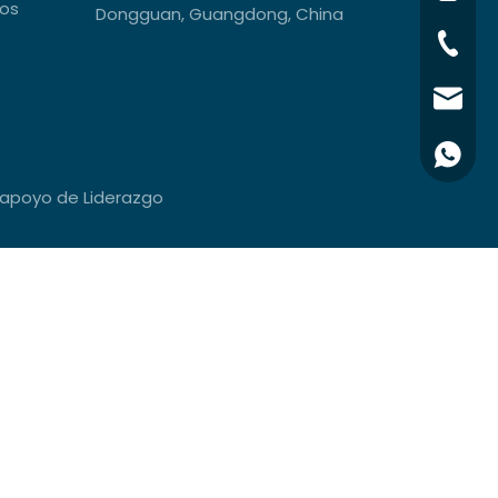
dos
Dongguan, Guangdong, China
+86-76
info@x
+861581
 apoyo de
Liderazgo